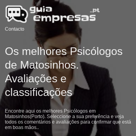
Contacto
Os melhores Psicólogos
de Matosinhos.
Avaliações e
classificações
Encontre aqui os melhores Psicólogos em
Matosinhos(Porto). Seleccione a sua preferência e veja
todos os comentários e avaliações para confirmar que está
em boas mãos..