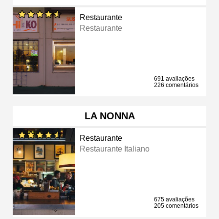
Restaurante
Restaurante
691 avaliações
226 comentários
LA NONNA
Restaurante
Restaurante Italiano
675 avaliações
205 comentários