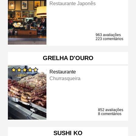
Restaurante Japonês
963 avaliações
223 comentários
GRELHA D'OURO
Restaurante
Churrasqueira
852 avaliações
8 comentários
SUSHI KO