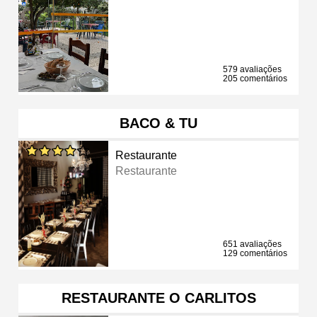
579 avaliações
205 comentários
BACO & TU
Restaurante
Restaurante
651 avaliações
129 comentários
RESTAURANTE O CARLITOS