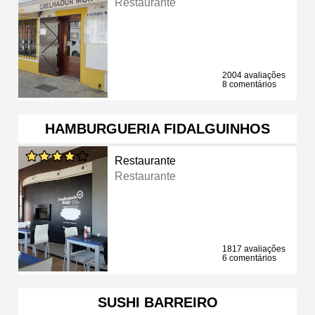
Restaurante
2004 avaliações
8 comentários
HAMBURGUERIA FIDALGUINHOS
Restaurante
Restaurante
1817 avaliações
6 comentários
SUSHI BARREIRO