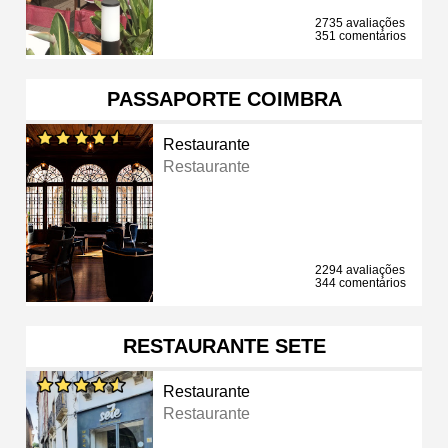
2735 avaliações
351 comentários
PASSAPORTE COIMBRA
Restaurante
Restaurante
2294 avaliações
344 comentários
RESTAURANTE SETE
Restaurante
Restaurante