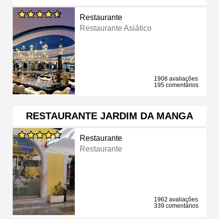
Restaurante
Restaurante Asiático
1908 avaliações
195 comentários
RESTAURANTE JARDIM DA MANGA
Restaurante
Restaurante
1962 avaliações
339 comentários