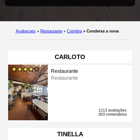
Avaliaçoes
»
Restaurante
»
Coimbra
»
Condeixa a nova
CARLOTO
Restaurante
Restaurante
1213 avaliações
303 comentários
TINELLA