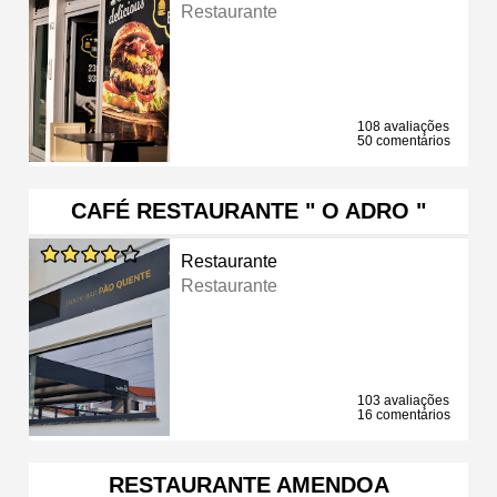
Restaurante
108 avaliações
50 comentários
CAFÉ RESTAURANTE " O ADRO "
Restaurante
Restaurante
103 avaliações
16 comentários
RESTAURANTE AMENDOA