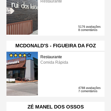
Restaurante
5176 avaliações
8 comentários
MCDONALD'S - FIGUEIRA DA FOZ
Restaurante
Comida Rápida
4788 avaliações
7 comentários
ZÉ MANEL DOS OSSOS