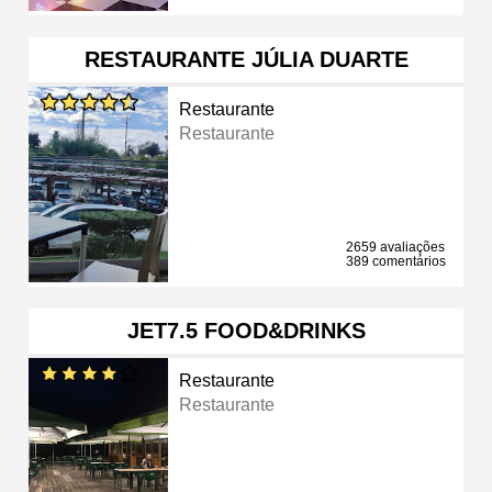
RESTAURANTE JÚLIA DUARTE
Restaurante
Restaurante
2659 avaliações
389 comentários
JET7.5 FOOD&DRINKS
Restaurante
Restaurante