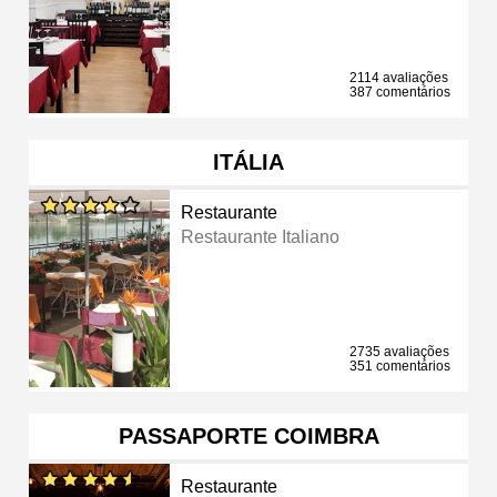
2114 avaliações
387 comentários
ITÁLIA
Restaurante
Restaurante Italiano
2735 avaliações
351 comentários
PASSAPORTE COIMBRA
Restaurante