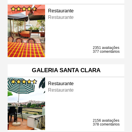
Restaurante
Restaurante
2351 avaliações
377 comentários
GALERIA SANTA CLARA
Restaurante
Restaurante
2156 avaliações
378 comentários