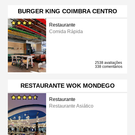
BURGER KING COIMBRA CENTRO
Restaurante
Comida Rápida
2538 avaliações
338 comentários
RESTAURANTE WOK MONDEGO
Restaurante
Restaurante Asiático