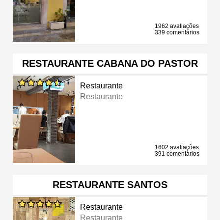
1962 avaliações
339 comentários
RESTAURANTE CABANA DO PASTOR
Restaurante
Restaurante
1602 avaliações
391 comentários
RESTAURANTE SANTOS
Restaurante
Restaurante