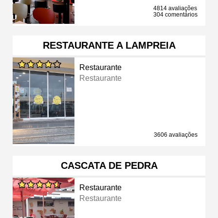
4814 avaliações
304 comentários
RESTAURANTE A LAMPREIA
Restaurante
Restaurante
3606 avaliações
CASCATA DE PEDRA
Restaurante
Restaurante