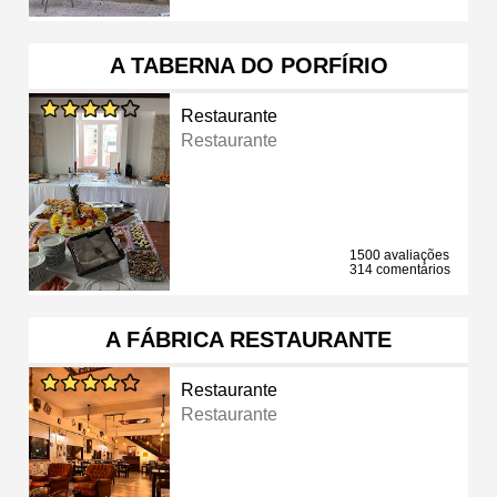
A TABERNA DO PORFÍRIO
Restaurante
Restaurante
1500 avaliações
314 comentários
A FÁBRICA RESTAURANTE
Restaurante
Restaurante