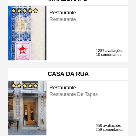
Restaurante
Restaurante
1287 avaliações
10 comentários
CASA DA RUA
Restaurante
Restaurante De Tapas
958 avaliações
259 comentários