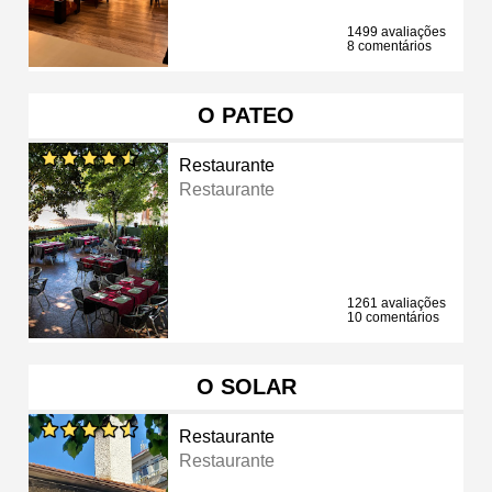
1499 avaliações
8 comentários
O PATEO
Restaurante
Restaurante
1261 avaliações
10 comentários
O SOLAR
Restaurante
Restaurante