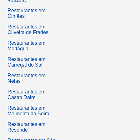
Restaurantes em
Cinfães
Restaurantes em
Oliveira de Frades
Restaurantes em
Mortágua
Restaurantes em
Carregal do Sal
Restaurantes em
Nelas
Restaurantes em
Castro Daire
Restaurantes em
Moimenta da Beira
Restaurantes em
Resende