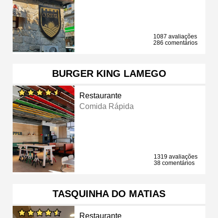
1087 avaliações
286 comentários
BURGER KING LAMEGO
Restaurante
Comida Rápida
1319 avaliações
38 comentários
TASQUINHA DO MATIAS
Restaurante