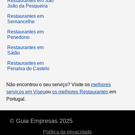
Restaurantes em São
João da Pesqueira
Restaurantes em
Sernancelhe
Restaurantes em
Penedono
Restaurantes em
Sátão
Restaurantes em
Penalva do Castelo
Não encontrou o seu serviço? Visite os
melhores
serviços em Viseu
ou
os melhores Restaurantes
em
Portugal.
© Guia Empresas 2025
Política da privacidade