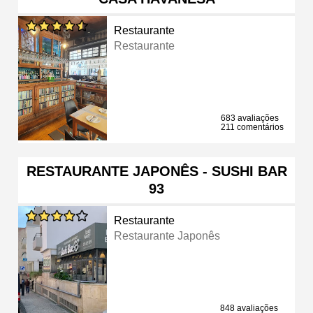
Restaurante
Restaurante
683 avaliações
211 comentários
RESTAURANTE JAPONÊS - SUSHI BAR
93
Restaurante
Restaurante Japonês
848 avaliações