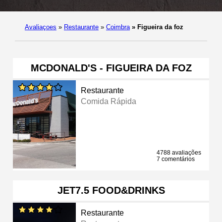
Avaliaçoes
»
Restaurante
»
Coimbra
»
Figueira da foz
MCDONALD'S - FIGUEIRA DA FOZ
Restaurante
Comida Rápida
4788 avaliações
7 comentários
JET7.5 FOOD&DRINKS
Restaurante