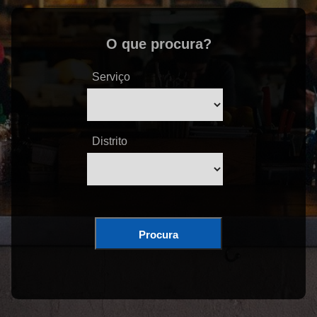
O que procura?
Serviço
Distrito
Procura