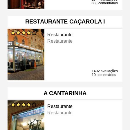
388 comentários
RESTAURANTE CAÇAROLA I
Restaurante
Restaurante
1492 avaliações
10 comentários
A CANTARINHA
Restaurante
Restaurante