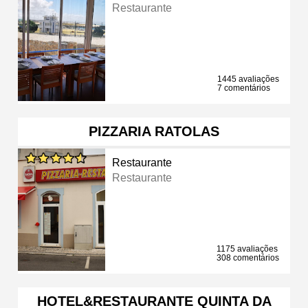
Restaurante
1445 avaliações
7 comentários
PIZZARIA RATOLAS
Restaurante
Restaurante
1175 avaliações
308 comentários
HOTEL&RESTAURANTE QUINTA DA