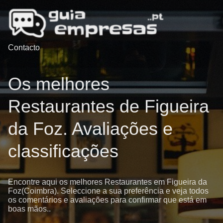
Contacto
Os melhores
Restaurantes de Figueira
da Foz. Avaliações e
classificações
Encontre aqui os melhores Restaurantes em Figueira da
Foz(Coimbra). Seleccione a sua preferência e veja todos
os comentários e avaliações para confirmar que está em
boas mãos..