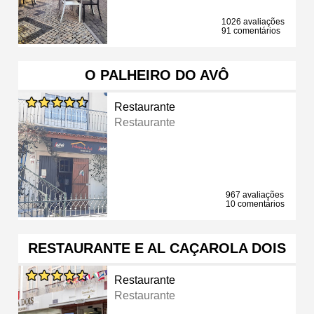
1026 avaliações
91 comentários
O PALHEIRO DO AVÔ
Restaurante
Restaurante
967 avaliações
10 comentários
RESTAURANTE E AL CAÇAROLA DOIS
Restaurante
Restaurante