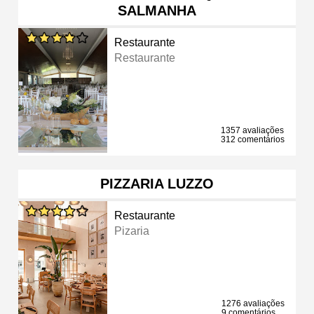
SALMANHA
Restaurante
Restaurante
1357 avaliações
312 comentários
PIZZARIA LUZZO
Restaurante
Pizaria
1276 avaliações
9 comentários