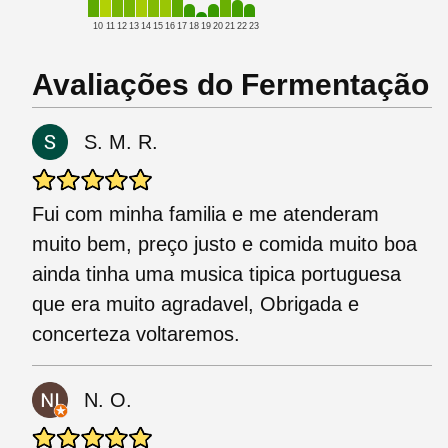
10
11
12
13
14
15
16
17
18
19
20
21
22
23
Avaliações do Fermentação
S. M. R.
Fui com minha familia e me atenderam
muito bem, preço justo e comida muito boa
ainda tinha uma musica tipica portuguesa
que era muito agradavel, Obrigada e
concerteza voltaremos.
N. O.