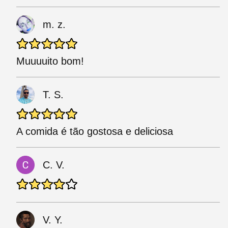
m. z.
Muuuuito bom!
T. S.
A comida é tão gostosa e deliciosa
C. V.
V. Y.