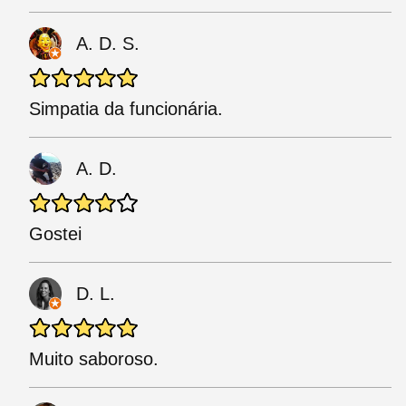
A. D. S.
Simpatia da funcionária.
A. D.
Gostei
D. L.
Muito saboroso.