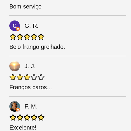
Bom serviço
G. R.
Belo frango grelhado.
J. J.
Frangos caros...
F. M.
Excelente!