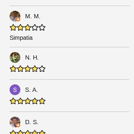
M. M.
Simpatia
N. H.
S. A.
D. S.