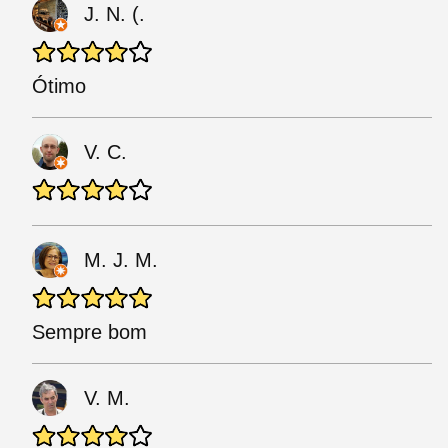
J. N. (.
Ótimo
V. C.
M. J. M.
Sempre bom
V. M.