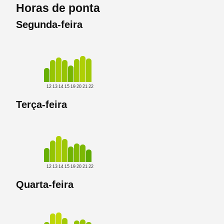
Horas de ponta
Segunda-feira
12
13
14
15
19
20
21
22
Terça-feira
12
13
14
15
19
20
21
22
Quarta-feira