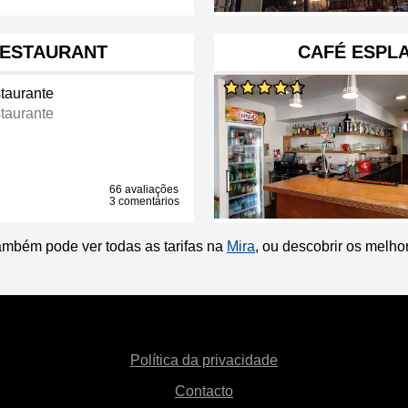
RESTAURANT
CAFÉ ESPL
taurante
taurante
66 avaliações
3 comentários
ambém pode ver todas as tarifas na
Mira
, ou descobrir os melh
Política da privacidade
Contacto