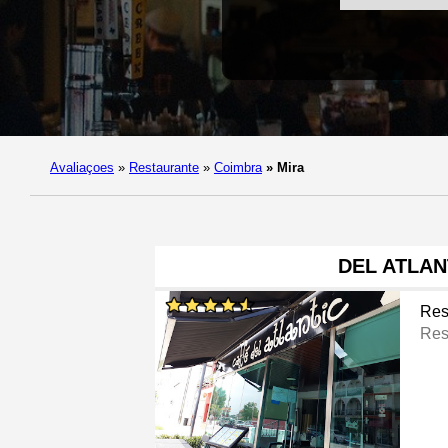
Avaliaçoes
»
Restaurante
»
Coimbra
»
Mira
DEL ATLAN
Res
Res