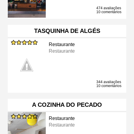
474 avaliações
10 comentários
TASQUINHA DE ALGÉS
Restaurante
Restaurante
344 avaliações
10 comentários
A COZINHA DO PECADO
Restaurante
Restaurante