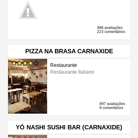
988 avaliações
223 comentários
PIZZA NA BRASA CARNAXIDE
Restaurante
Restaurante Italiano
897 avaliações
8 comentários
YÓ NASHI SUSHI BAR (CARNAXIDE)