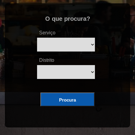
O que procura?
Serviço
Distrito
Procura