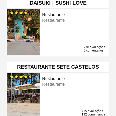
DAISUKI | SUSHI LOVE
Restaurante
Restaurante
778 avaliações
6 comentários
RESTAURANTE SETE CASTELOS
Restaurante
Restaurante
715 avaliações
192 comentários