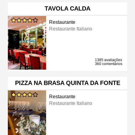
TAVOLA CALDA
Restaurante
Restaurante Italiano
1385 avaliações
360 comentários
PIZZA NA BRASA QUINTA DA FONTE
Restaurante
Restaurante Italiano