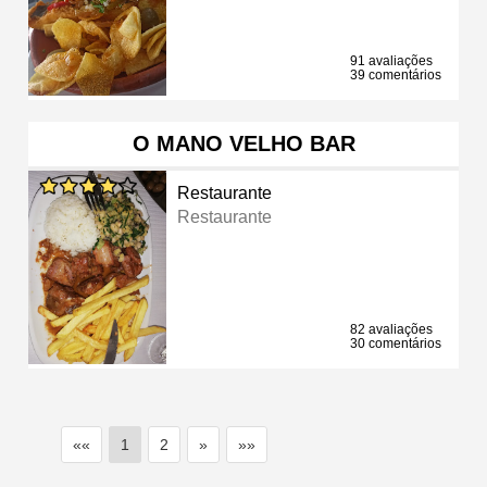
91 avaliações
39 comentários
O MANO VELHO BAR
Restaurante
Restaurante
82 avaliações
30 comentários
««
1
2
»
»»