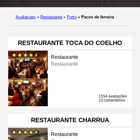
Avaliaçoes
»
Restaurante
»
Porto
»
Pacos de ferreira
RESTAURANTE TOCA DO COELHO
Restaurante
Restaurante
1554 avaliações
10 comentários
RESTAURANTE CHARRUA
Restaurante