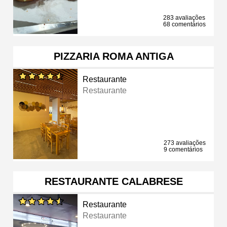
283 avaliações
68 comentários
PIZZARIA ROMA ANTIGA
Restaurante
Restaurante
273 avaliações
9 comentários
RESTAURANTE CALABRESE
Restaurante
Restaurante