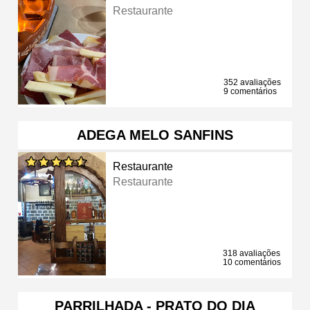
Restaurante
352 avaliações
9 comentários
ADEGA MELO SANFINS
Restaurante
Restaurante
318 avaliações
10 comentários
PARRILHADA - PRATO DO DIA