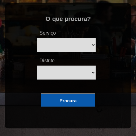
O que procura?
Serviço
Distrito
Procura