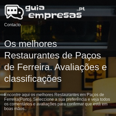
Contacto
Os melhores
Restaurantes de Paços
de Ferreira. Avaliações e
classificações
Encontre aqui os melhores Restaurantes em Paços de
Ferreira(Porto). Seleccione a sua preferência e veja todos
os comentários e avaliações para confirmar que está em
boas mãos..