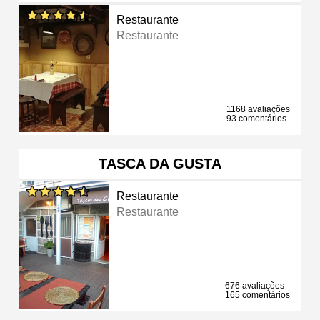
Restaurante
Restaurante
1168 avaliações
93 comentários
TASCA DA GUSTA
Restaurante
Restaurante
676 avaliações
165 comentários