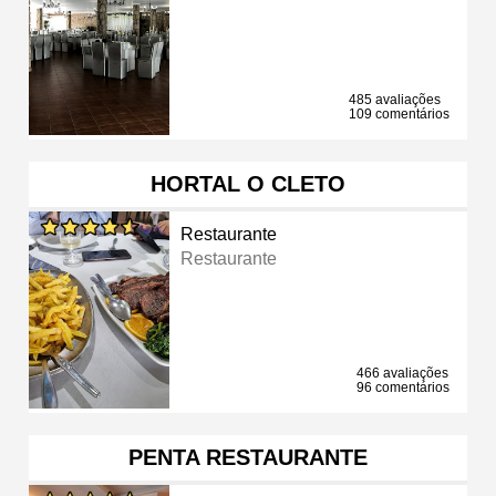
485 avaliações
109 comentários
HORTAL O CLETO
Restaurante
Restaurante
466 avaliações
96 comentários
PENTA RESTAURANTE