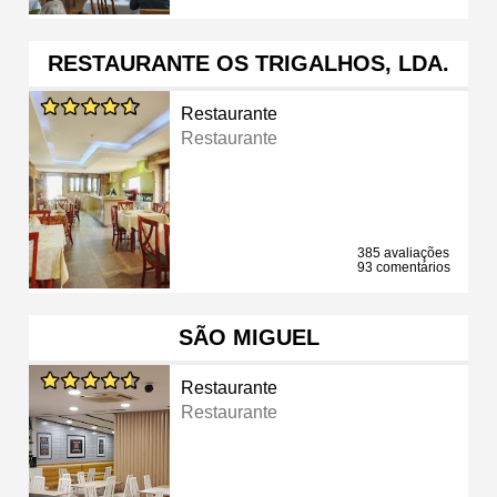
RESTAURANTE OS TRIGALHOS, LDA.
Restaurante
Restaurante
385 avaliações
93 comentários
SÃO MIGUEL
Restaurante
Restaurante