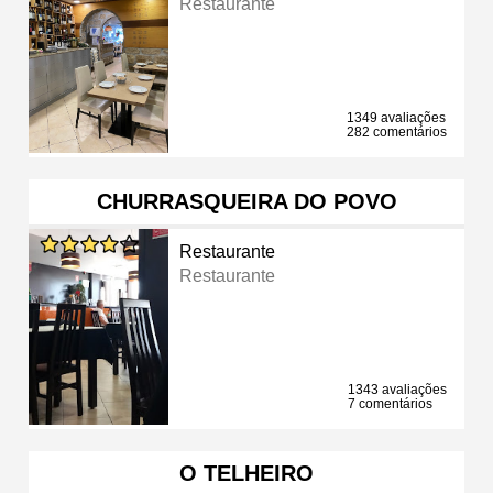
Restaurante
1349 avaliações
282 comentários
CHURRASQUEIRA DO POVO
Restaurante
Restaurante
1343 avaliações
7 comentários
O TELHEIRO