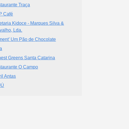
taurante Traça
P Café
etaria Kidoce - Marques Silva &
valho, Lda.
ent’ Um Pão de Chocolate
a
est Greens Santa Catarina
taurante O Campo
ril Antas
JÚ