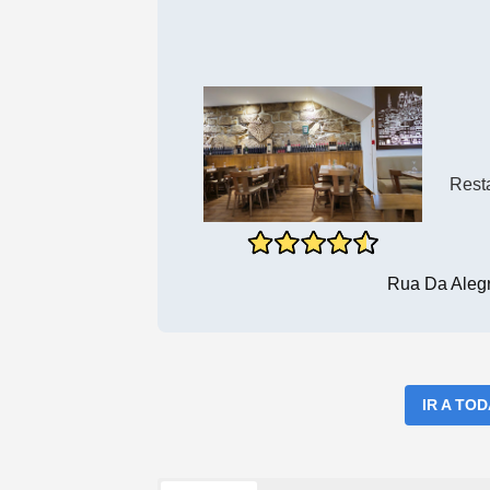
Rest
Rua Da Alegr
IR A TO