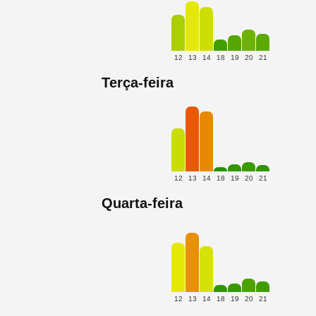
12
13
14
18
19
20
21
Terça-feira
12
13
14
18
19
20
21
Quarta-feira
12
13
14
18
19
20
21