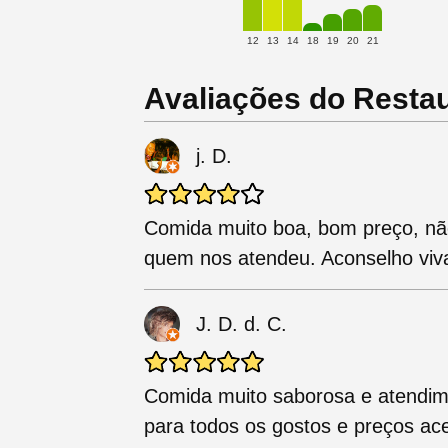
12
13
14
18
19
20
21
Avaliações do Restau
j. D.
Comida muito boa, bom preço, não 
quem nos atendeu. Aconselho viv
J. D. d. C.
Comida muito saborosa e atendim
para todos os gostos e preços ac