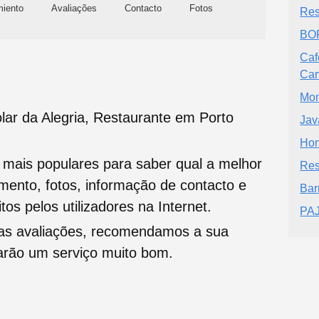
miento
Avaliações
Contacto
Fotos
Res
BO
Caf
Car
Mom
lar da Alegria, Restaurante em Porto
Jav
Hon
s mais populares para saber qual a melhor
Res
namento, fotos, informação de contacto e
Bar
tos pelos utilizadores na Internet.
PA
oas avaliações, recomendamos a sua
tarão um serviço muito bom.