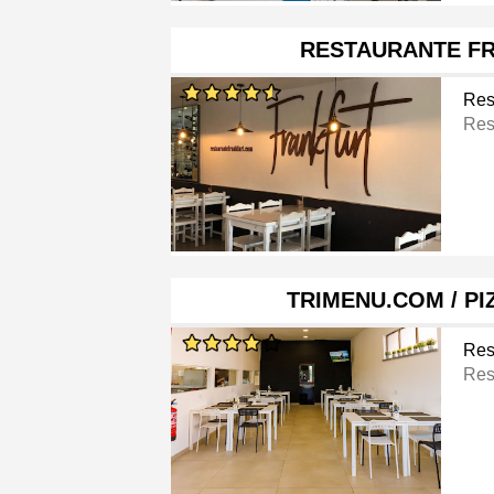
RESTAURANTE F
Res
Res
TRIMENU.COM / PI
Res
Res