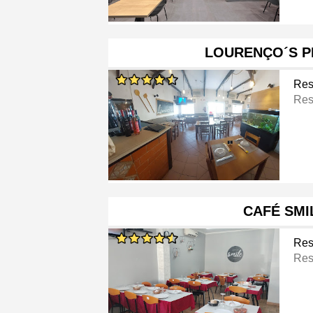
LOURENÇO´S P
Res
Res
CAFÉ SMI
Res
Res