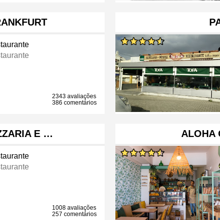
RANKFURT
P
taurante
taurante
2343 avaliações
386 comentários
ZZARIA E …
ALOHA 
taurante
taurante
1008 avaliações
257 comentários