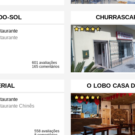
-DO-SOL
CHURRASCAR
taurante
taurante
601 avaliações
165 comentários
ERIAL
O LOBO CASA D
taurante
taurante Chinês
558 avaliações