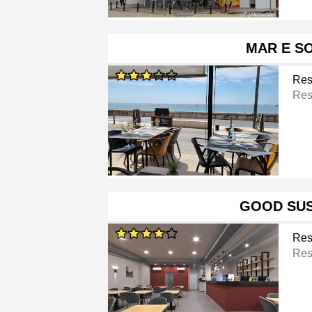
MAR E S
Res
Res
GOOD SUS
Res
Res