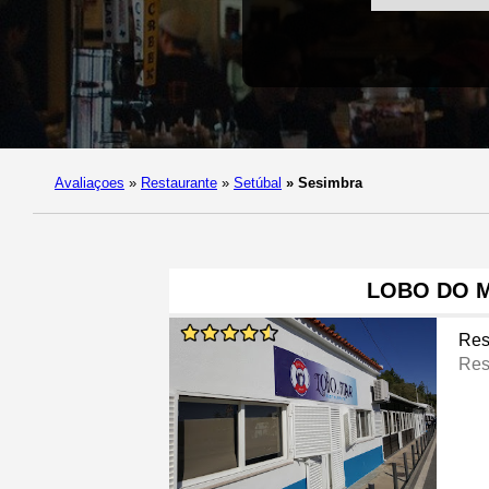
Avaliaçoes
»
Restaurante
»
Setúbal
»
Sesimbra
LOBO DO 
Res
Res