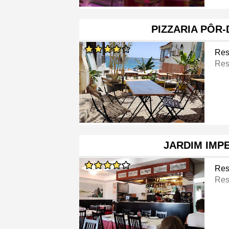
PIZZARIA PÔR
Res
Res
JARDIM IMP
Res
Res