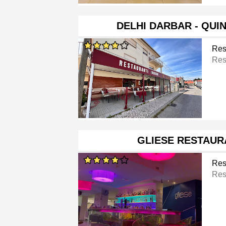
DELHI DARBAR - QUI
Res
Res
GLIESE RESTAUR
Res
Res