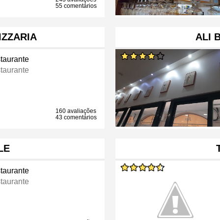
55 comentários
IZZARIA
ALI 
taurante
taurante
160 avaliações
43 comentários
LE
taurante
taurante