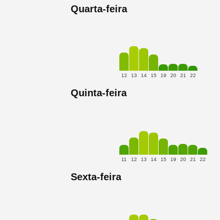
Quarta-feira
12
13
14
15
19
20
21
22
Quinta-feira
11
12
13
14
15
19
20
21
22
Sexta-feira