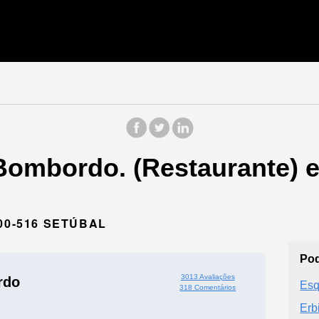
Bombordo. (Restaurante) 
00-516 SETÚBAL
Pod
3013 Avaliações
rdo
Esq
318 Comentários
Erb