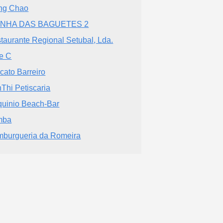
ng Chao
INHA DAS BAGUETES 2
taurante Regional Setubal, Lda.
e C
cato Barreiro
Thi Petiscaria
quinio Beach-Bar
mba
burgueria da Romeira