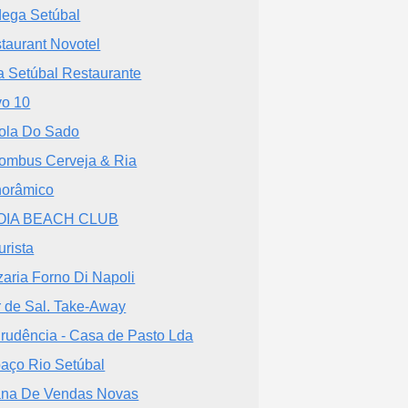
ega Setúbal
taurant Novotel
a Setúbal Restaurante
o 10
ola Do Sado
ombus Cerveja & Ria
orâmico
OIA BEACH CLUB
urista
zaria Forno Di Napoli
r de Sal. Take-Away
Prudência - Casa de Pasto Lda
aço Rio Setúbal
ana De Vendas Novas