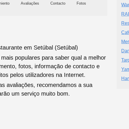
miento
Avaliações
Contacto
Fotos
Wa
RA
Res
Caf
Mer
taurante em Setúbal (Setúbal)
Dan
s mais populares para saber qual a melhor
Tar
namento, fotos, informação de contacto e
Ya
tos pelos utilizadores na Internet.
Ham
oas avaliações, recomendamos a sua
tarão um serviço muito bom.