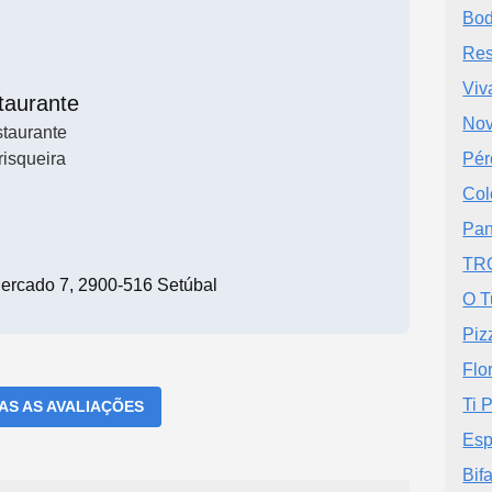
Bod
Res
Viv
taurante
Nov
taurante
isqueira
Pér
Col
Pan
TR
Mercado 7, 2900-516 Setúbal
O T
Piz
Flo
Ti 
DAS AS AVALIAÇÕES
Esp
Bif