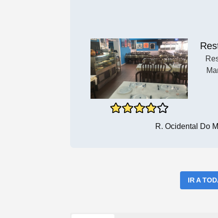
Res
Res
Mar
R. Ocidental Do 
IR A TO