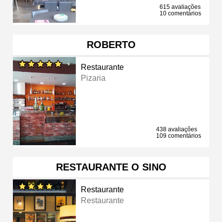
615 avaliações
10 comentários
ROBERTO
Restaurante
Pizaria
438 avaliações
109 comentários
RESTAURANTE O SINO
Restaurante
Restaurante