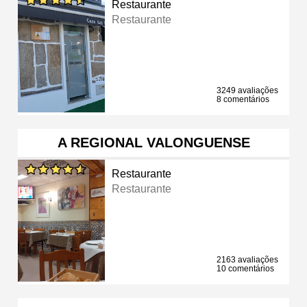
Restaurante
Restaurante
3249 avaliações
8 comentários
A REGIONAL VALONGUENSE
Restaurante
Restaurante
2163 avaliações
10 comentários