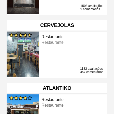
1508 avaliações
9 comentários
CERVEJOLAS
Restaurante
Restaurante
1182 avaliações
357 comentários
ATLANTIKO
Restaurante
Restaurante