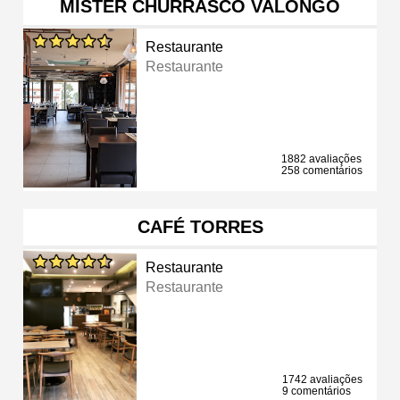
MISTER CHURRASCO VALONGO
Restaurante
Restaurante
1882 avaliações
258 comentários
CAFÉ TORRES
Restaurante
Restaurante
1742 avaliações
9 comentários