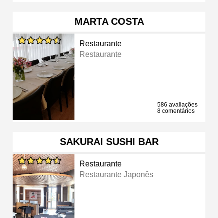
MARTA COSTA
Restaurante
Restaurante
586 avaliações
8 comentários
SAKURAI SUSHI BAR
Restaurante
Restaurante Japonês