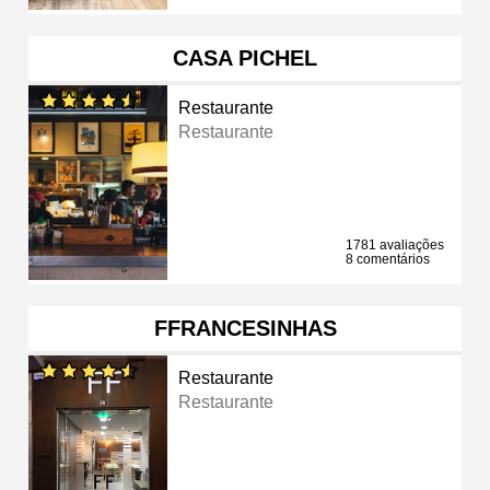
CASA PICHEL
Restaurante
Restaurante
1781 avaliações
8 comentários
FFRANCESINHAS
Restaurante
Restaurante