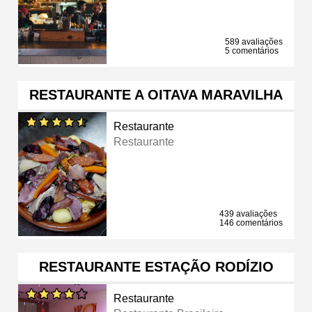
589 avaliações
5 comentários
RESTAURANTE A OITAVA MARAVILHA
Restaurante
Restaurante
439 avaliações
146 comentários
RESTAURANTE ESTAÇÃO RODÍZIO
Restaurante