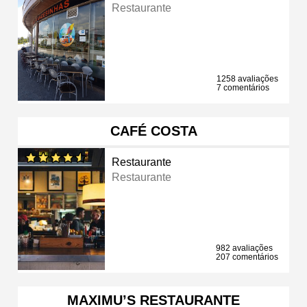
Restaurante
1258 avaliações
7 comentários
CAFÉ COSTA
Restaurante
Restaurante
982 avaliações
207 comentários
MAXIMU’S RESTAURANTE