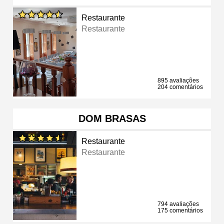
Restaurante
Restaurante
895 avaliações
204 comentários
DOM BRASAS
Restaurante
Restaurante
794 avaliações
175 comentários