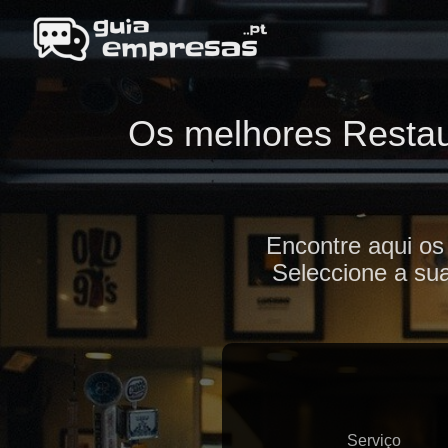
Os melhores Restau
Encontre aqui os
Seleccione a sua
Serviço