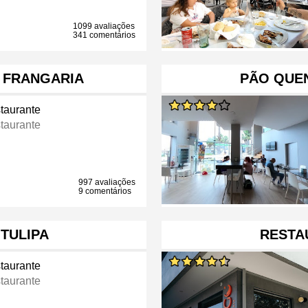
1099 avaliações
341 comentários
A FRANGARIA
PÃO QUEN
taurante
taurante
997 avaliações
9 comentários
TULIPA
RESTA
taurante
taurante