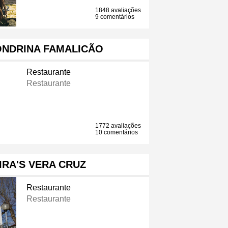
1848 avaliações
9 comentários
ONDRINA FAMALICÃO
Restaurante
Restaurante
1772 avaliações
10 comentários
RA'S VERA CRUZ
Restaurante
Restaurante