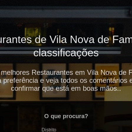
rantes de Vila Nova de Fama
classificações
 melhores Restaurantes em Vila Nova de 
 preferência e veja todos os comentários 
confirmar que está em boas mãos..
O que procura?
Distrito