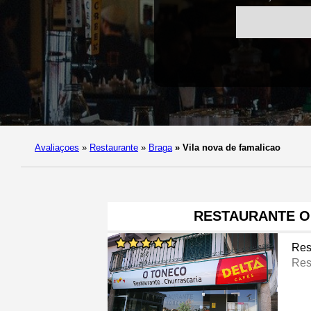
Avaliaçoes
»
Restaurante
»
Braga
»
Vila nova de famalicao
RESTAURANTE O
Res
Res