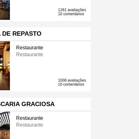
1261 avaliações
10 comentários
 DE REPASTO
Restaurante
Restaurante
1006 avaliações
10 comentários
CARIA GRACIOSA
Restaurante
Restaurante