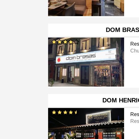
DOM BRA
Res
Chu
DOM HENRI
Res
Res