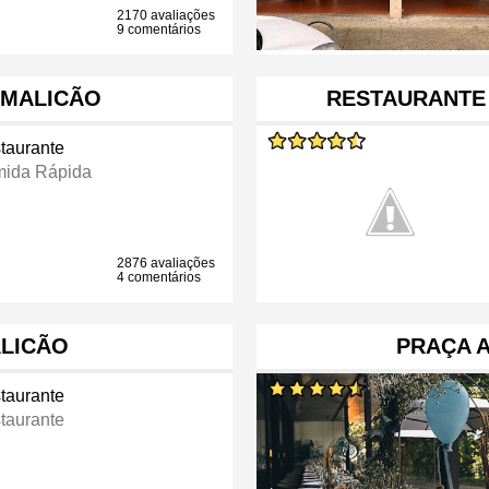
2170 avaliações
9 comentários
AMALICÃO
RESTAURANTE
taurante
ida Rápida
2876 avaliações
4 comentários
LICÃO
PRAÇA 
taurante
taurante