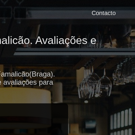
Contacto
licão. Avaliações e
Famalicão(Braga).
e avaliações para