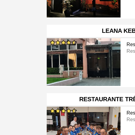
LEANA KE
Res
Res
RESTAURANTE TR
Res
Res