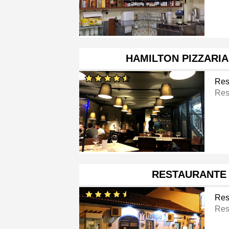
HAMILTON PIZZARI
Res
Res
RESTAURANTE 
Res
Res