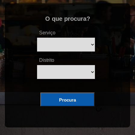
O que procura?
Serviço
Distrito
Procura