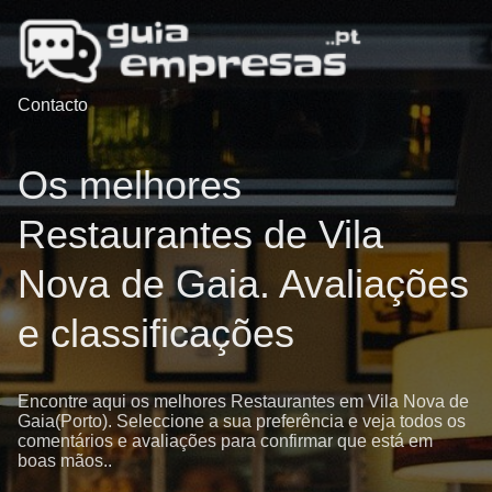
Contacto
Os melhores
Restaurantes de Vila
Nova de Gaia. Avaliações
e classificações
Encontre aqui os melhores Restaurantes em Vila Nova de
Gaia(Porto). Seleccione a sua preferência e veja todos os
comentários e avaliações para confirmar que está em
boas mãos..