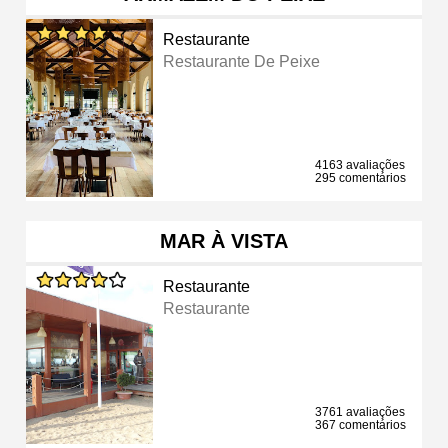
Restaurante
Restaurante De Peixe
4163 avaliações
295 comentários
MAR À VISTA
Restaurante
Restaurante
3761 avaliações
367 comentários