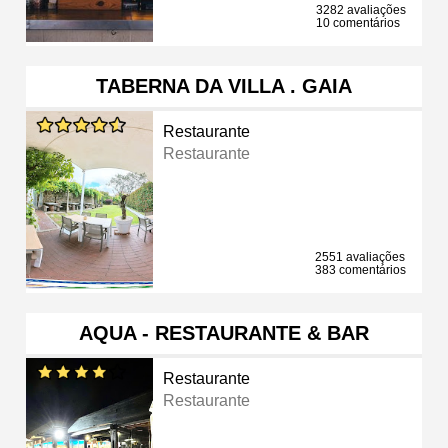
3282 avaliações
10 comentários
TABERNA DA VILLA . GAIA
Restaurante
Restaurante
2551 avaliações
383 comentários
AQUA - RESTAURANTE & BAR
Restaurante
Restaurante