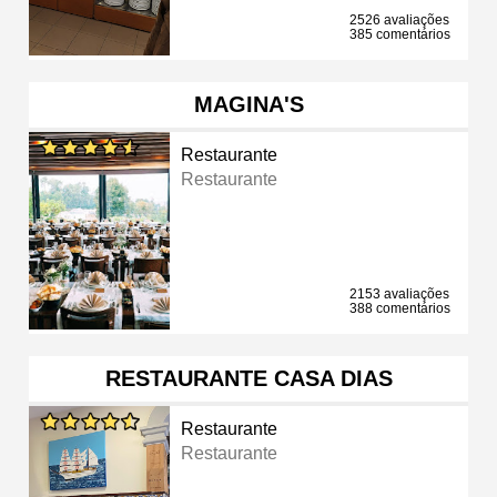
2526 avaliações
385 comentários
MAGINA'S
Restaurante
Restaurante
2153 avaliações
388 comentários
RESTAURANTE CASA DIAS
Restaurante
Restaurante