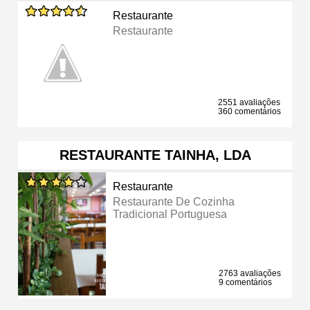
Restaurante
Restaurante
2551 avaliações
360 comentários
RESTAURANTE TAINHA, LDA
Restaurante
Restaurante De Cozinha
Tradicional Portuguesa
2763 avaliações
9 comentários