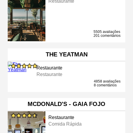
Restaurante
5505 avaliações
201 comentários
THE YEATMAN
Restaurante
Restaurante
4858 avaliações
8 comentários
MCDONALD'S - GAIA FOJO
Restaurante
Comida Rápida