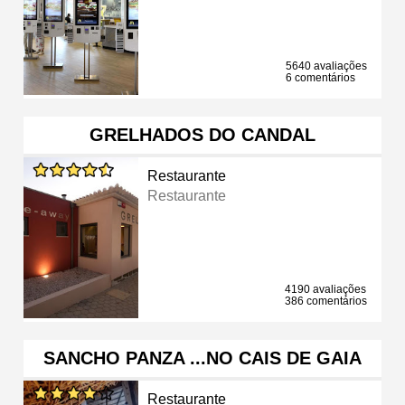
5640 avaliações
6 comentários
GRELHADOS DO CANDAL
Restaurante
Restaurante
4190 avaliações
386 comentários
SANCHO PANZA ...NO CAIS DE GAIA
Restaurante