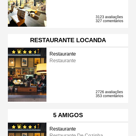
3123 avaliações
327 comentários
RESTAURANTE LOCANDA
Restaurante
Restaurante
2726 avaliações
353 comentários
5 AMIGOS
Restaurante
Restaurante De Cozinha