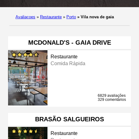
Avaliaçoes
»
Restaurante
»
Porto
»
Vila nova de gaia
MCDONALD'S - GAIA DRIVE
Restaurante
Comida Rápida
6829 avaliações
329 comentários
BRASÃO SALGUEIROS
Restaurante