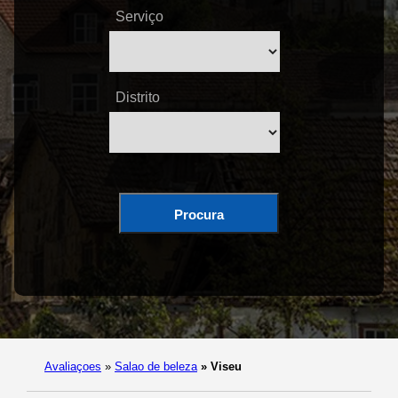
Serviço
Distrito
Procura
Avaliaçoes
»
Salao de beleza
»
Viseu