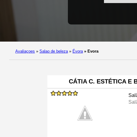
Avaliaçoes
»
Salao de beleza
»
Évora
»
Evora
CÁTIA C. ESTÉTICA E 
Sal
Sal