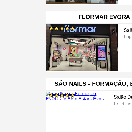
FLORMAR ÉVORA 
Sal
Loj
SÃO NAILS - FORMAÇÃO, 
Salão D
Esteticis