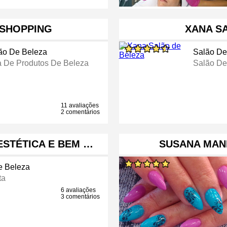
SHOPPING
XANA S
ão De Beleza
Salão De
a De Produtos De Beleza
Salão De
11 avaliações
2 comentários
ESTÉTICA E BEM …
SUSANA MAN
e Beleza
ta
6 avaliações
3 comentários