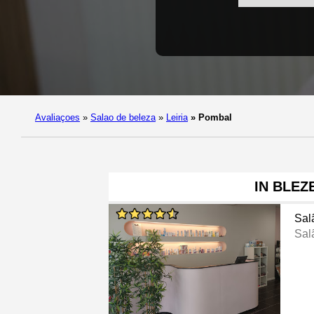
Avaliaçoes
»
Salao de beleza
»
Leiria
»
Pombal
IN BLEZ
Sal
Sal