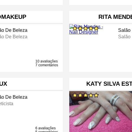
OMAKEUP
RITA MEND
ão De Beleza
Salão
ão De Beleza
Salão
10 avaliações
7 comentários
UX
KATY SILVA ES
ão De Beleza
ticista
6 avaliações