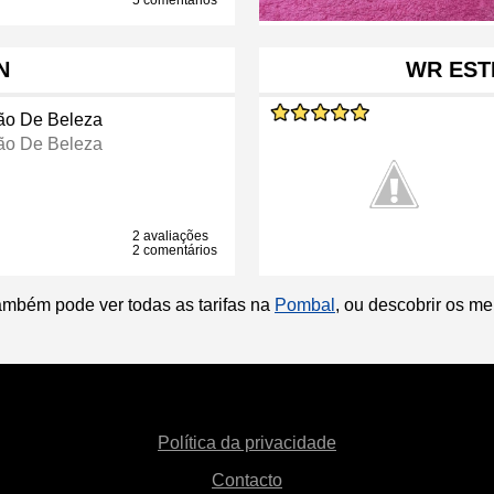
5 comentários
N
WR EST
ão De Beleza
ão De Beleza
2 avaliações
2 comentários
ambém pode ver todas as tarifas na
Pombal
, ou descobrir os m
Política da privacidade
Contacto