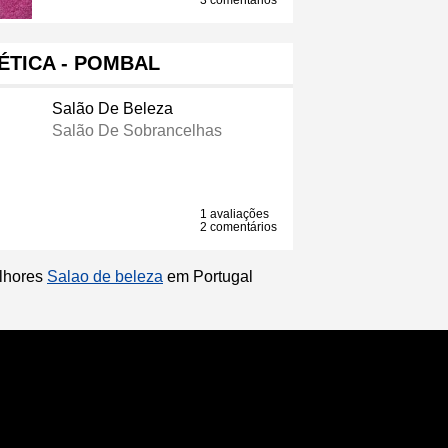
3 comentários
ÉTICA - POMBAL
Salão De Beleza
Salão De Sobrancelhas
1 avaliações
2 comentários
elhores
Salao de beleza
em Portugal