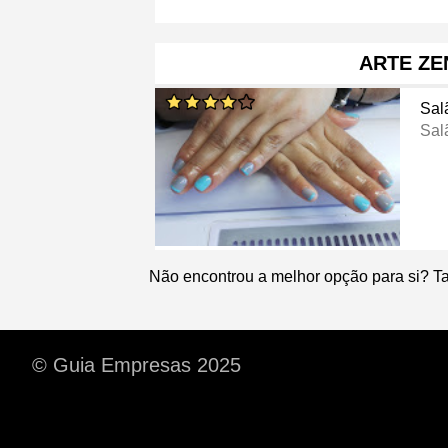
ARTE ZE
Sal
Sal
Não encontrou a melhor opção para si? T
© Guia Empresas 2025