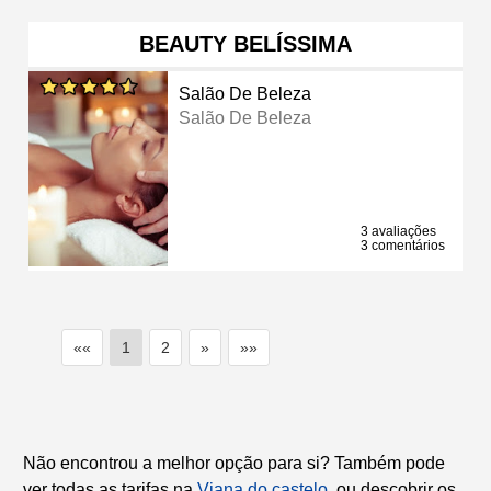
BEAUTY BELÍSSIMA
Salão De Beleza
Salão De Beleza
3 avaliações
3 comentários
««
1
2
»
»»
Não encontrou a melhor opção para si? Também pode
ver todas as tarifas na
Viana do castelo
, ou descobrir os