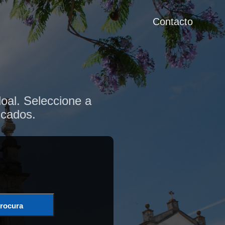
Contacto
oal. Seleccione a
icados.
rocura