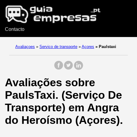
Contacto
Avaliaçoes
»
Servico de transporte
»
Açores
»
Paulstaxi
Avaliações sobre
PaulsTaxi. (Serviço De
Transporte) em Angra
do Heroísmo (Açores).