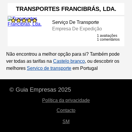
TRANSPORTES FRANCIBRÁS, LDA.
Serviço De Transporte
Empresa De Expedição
1 avaliações
1 comentários
Não encontrou a melhor opção para si? Também pode
ver todas as tarifas na
Castelo branco
, ou descobrir os
melhores
Servico de transporte
em Portugal
© Guia Empresas 2025
Política da privacidade
Contacto
SM