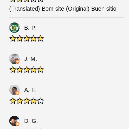
(Translated) Bom site (Original) Buen sitio
B. P.
J. M.
A. F.
D. G.