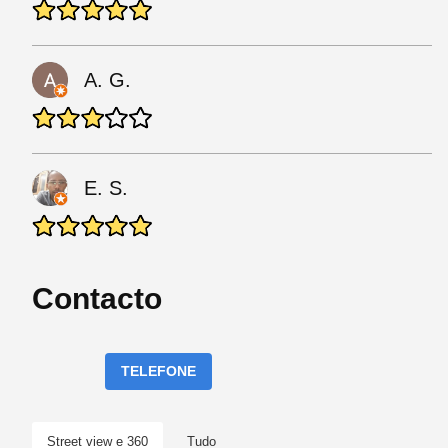
A. G.
E. S.
Contacto
TELEFONE
Street view e 360
Tudo