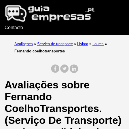
Contacto
Avaliaçoes
»
Servico de transporte
»
Lisboa
»
Loures
»
Fernando coelhotransportes
Avaliações sobre
Fernando
CoelhoTransportes.
(Serviço De Transporte)