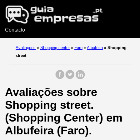
Contacto
Avaliaçoes
»
Shopping center
»
Faro
»
Albufeira
»
Shopping
street
Avaliações sobre
Shopping street.
(Shopping Center) em
Albufeira (Faro).