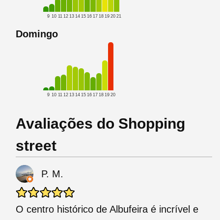
9
10
11
12
13
14
15
16
17
18
19
20
21
Domingo
9
10
11
12
13
14
15
16
17
18
19
20
Avaliações do Shopping
street
P. M.
O centro histórico de Albufeira é incrível e