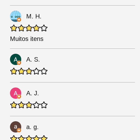
M. H.
Muitos itens
A. S.
A. J.
a. g.