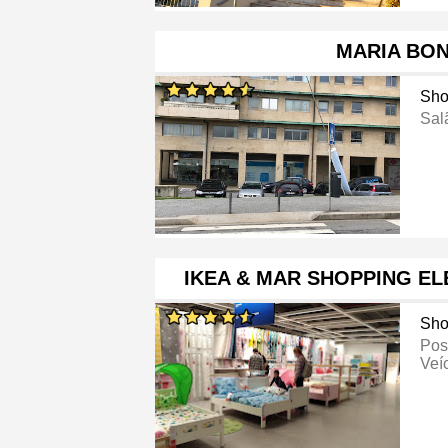
MARIA BON
Sho
Sal
IKEA & MAR SHOPPING EL
Sho
Pos
Veíc