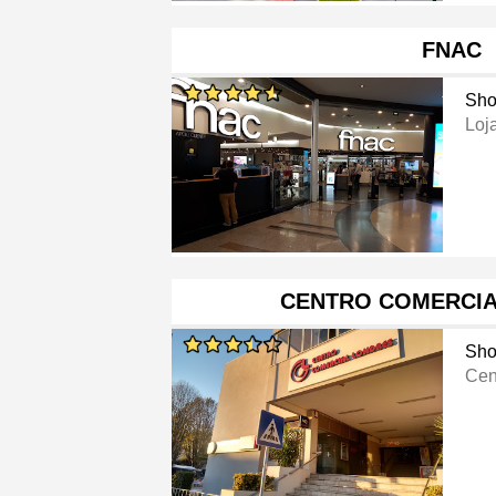
FNAC
Sho
Loj
CENTRO COMERCIA
Sho
Cen