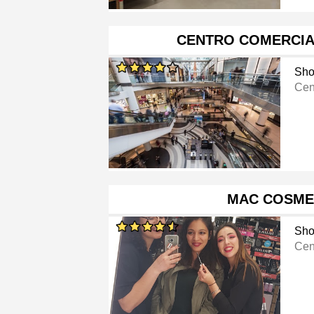
CENTRO COMERCIA
Sho
Cen
MAC COSME
Sho
Cen