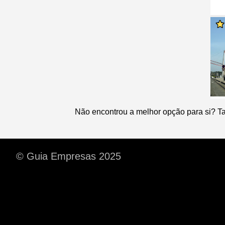
Não encontrou a melhor opção para si? T
© Guia Empresas 2025