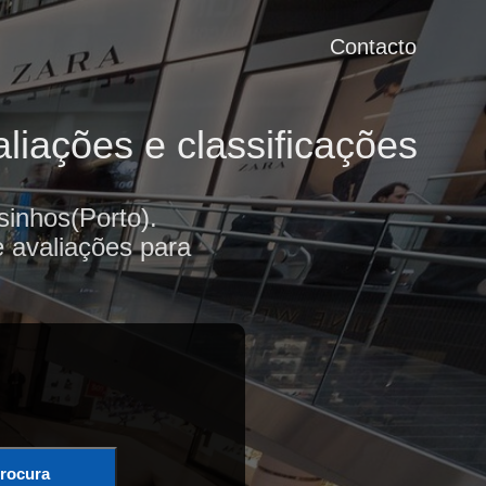
Contacto
iações e classificações
inhos(Porto).
e avaliações para
rocura