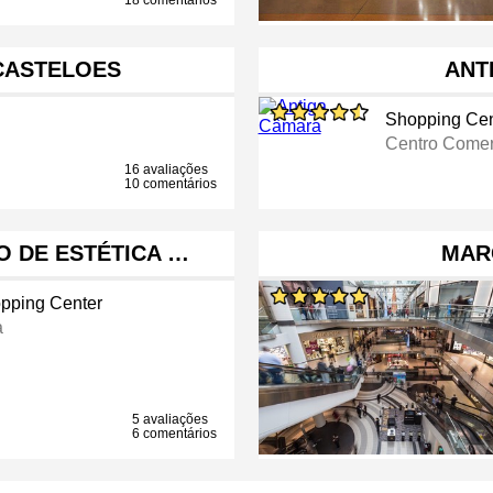
18 comentários
CASTELOES
ANT
Shopping Cen
Centro Comer
16 avaliações
10 comentários
O DE ESTÉTICA …
MAR
pping Center
a
5 avaliações
6 comentários