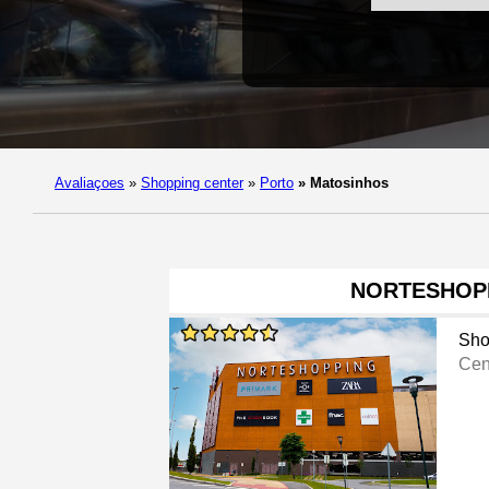
Avaliaçoes
»
Shopping center
»
Porto
»
Matosinhos
NORTESHOP
Sho
Cen