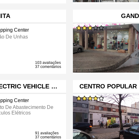
ITA
GAND
pping Center
ão De Unhas
103 avaliações
37 comentários
ECTRIC VEHICLE …
CENTRO POPULAR
pping Center
to De Abastecimento De
ulos Elétricos
91 avaliações
37 comentários