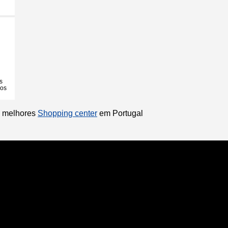
s
ios
os melhores
Shopping center
em Portugal