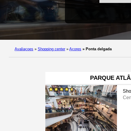
Avaliaçoes
»
Shopping center
»
Açores
»
Ponta delgada
PARQUE ATLÂ
Sho
Cen