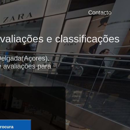
Contacto
aliações e classificações
elgada(Açores).
e avaliações para
rocura