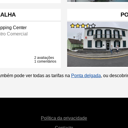
RALHA
PO
pping Center
tro Comercial
2 avaliações
1 comentários
ambém pode ver todas as tarifas na
Ponta delgada
, ou descobr
Política da privacidade
Contacto