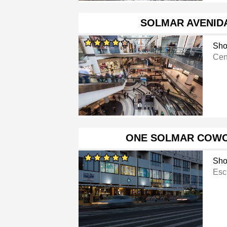
SOLMAR AVENID
Sho
Cen
ONE SOLMAR COWO
Sho
Escr