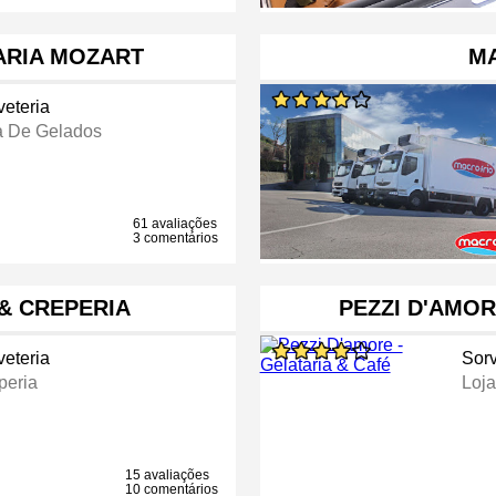
ARIA MOZART
M
veteria
a De Gelados
61 avaliações
3 comentários
 & CREPERIA
PEZZI D'AMOR
veteria
Sorv
peria
Loj
15 avaliações
10 comentários