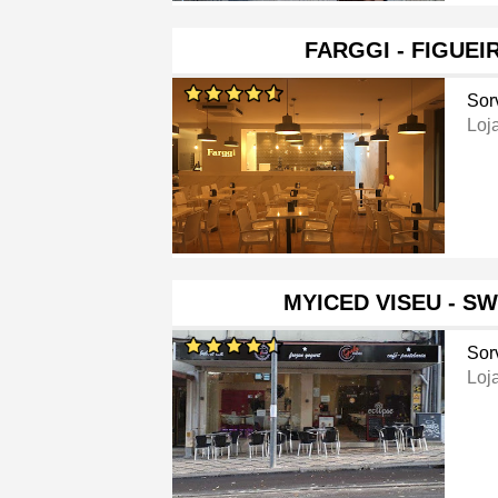
FARGGI - FIGUEI
Sor
Loj
MYICED VISEU - S
Sor
Loj