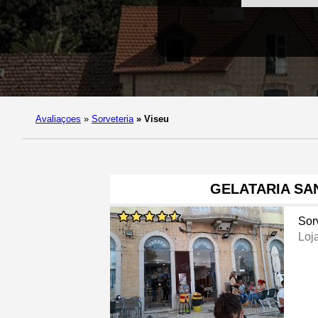
Avaliaçoes
»
Sorveteria
»
Viseu
GELATARIA SA
Sor
Loj