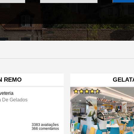
N REMO
GELATA
veteria
a De Gelados
3383 avaliações
366 comentários