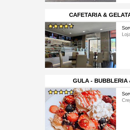
CAFETARIA & GELAT
Sor
Loj
GULA - BUBBLERIA
Sor
Cre