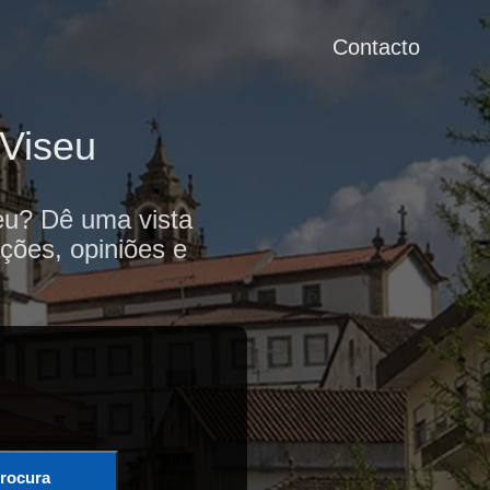
Contacto
 Viseu
seu? Dê uma vista
ções, opiniões e
rocura