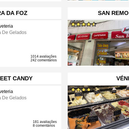
RA DA FOZ
SAN REMO 
veteria
a De Gelados
1014 avaliações
242 comentários
WEET CANDY
VÉN
veteria
a De Gelados
181 avaliações
8 comentários