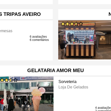
S TRIPAS AVEIRO
emesas
6 avaliações
6 comentários
GELATARIA AMOR MEU
Sorveteria
Loja De Gelados
4 avaliaçõe