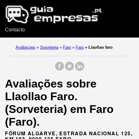
Contacto
Avaliaçoes
»
Sorveteria
»
Faro
»
Faro
»
Llaollao faro
Avaliações sobre
Llaollao Faro.
(Sorveteria) em Faro
(Faro).
FÓRUM ALGARVE, ESTRADA NACIONAL 125,
KM 103, 8000-125 FARO