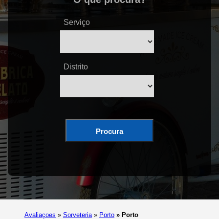
Serviço
Distrito
Procura
Avaliaçoes
»
Sorveteria
»
Porto
»
Porto