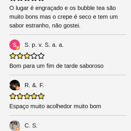
O lugar é engraçado e os bubble tea são
muito bons mas o crepe é seco e tem um
sabor estranho, não gostei.
S. p. v. S. a. a.
Bom para um fim de tarde saboroso
R. &. F.
Espaço muito acolhedor muito bom
C. S.