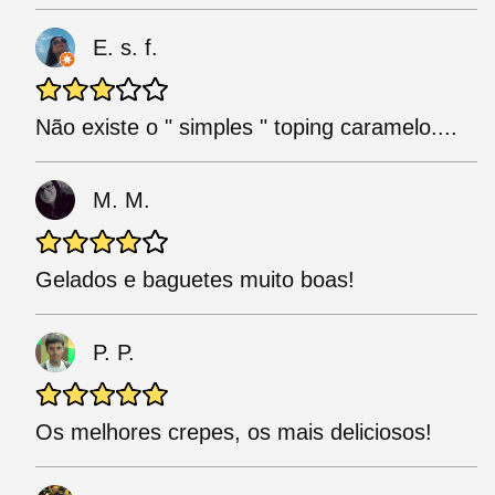
E. s. f.
Não existe o " simples " toping caramelo....
M. M.
Gelados e baguetes muito boas!
P. P.
Os melhores crepes, os mais deliciosos!