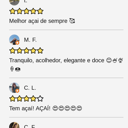
t.
Melhor açai de sempre 🥰
M. F.
Tranquilo, acolhedor, elegante e doce 😊🍧🍨
🍦🍩
C. L.
Tem açaí! AÇAÍ! 😍😍😍😍😍
C. F.