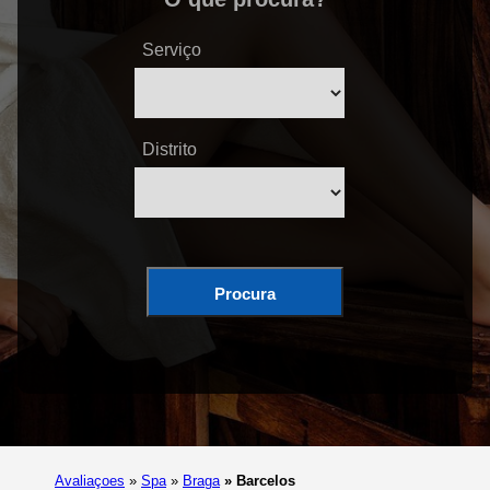
Serviço
Distrito
Procura
Avaliaçoes
»
Spa
»
Braga
»
Barcelos