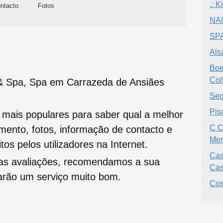
.: 
ntacto
Fotos
NAU
SPA
Als
Boe
Col
 & Spa, Spa em Carrazeda de Ansiães
Seg
Pis
s mais populares para saber qual a melhor
C C
namento, fotos, informação de contacto e
Mer
tos pelos utilizadores na Internet.
Cas
oas avaliações, recomendamos a sua
Cas
tarão um serviço muito bom.
Cos