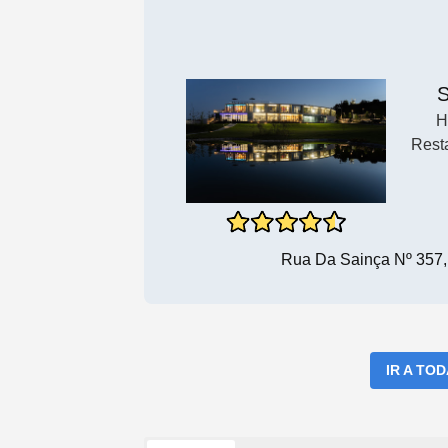
H
Rest
Rua Da Sainça Nº 357,
IR A TO