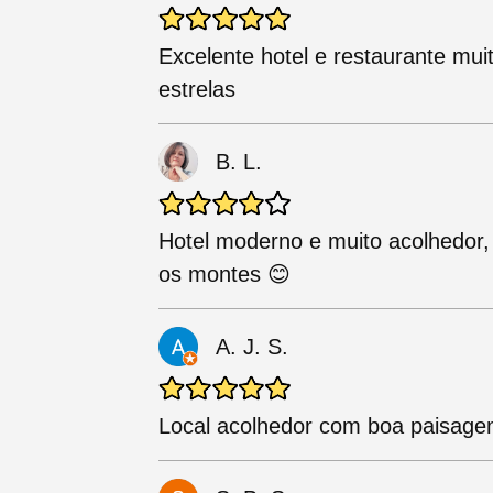
Excelente hotel e restaurante mui
estrelas
B. L.
Hotel moderno e muito acolhedor
os montes 😊
A. J. S.
Local acolhedor com boa paisage