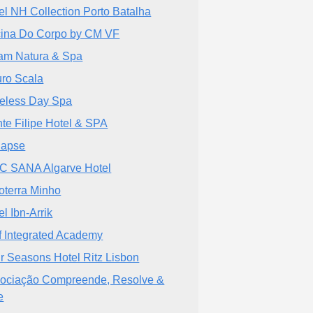
el NH Collection Porto Batalha
cina Do Corpo by CM VF
lam Natura & Spa
ro Scala
eless Day Spa
te Filipe Hotel & SPA
napse
C SANA Algarve Hotel
oterra Minho
el Ibn-Arrik
f Integrated Academy
r Seasons Hotel Ritz Lisbon
ociação Compreende, Resolve &
e