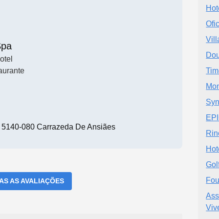
Hot
Ofi
Vil
Spa
Dou
otel
aurante
Tim
Mon
Sy
EPI
 5140-080 Carrazeda De Ansiães
Rin
Hot
Gol
Fou
DAS AS AVALIAÇÕES
Ass
Viv