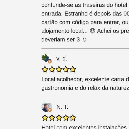
confunde-se as traseiras do hotel
entrada. Estranho é depois das 00
cartão com código para entrar, ou
alojamento local... 😆 Achei os pr
deveriam ser 3 ☺️
v. d.
Local acolhedor, excelente carta 
gastronomia e do relax da nature
N. T.
Hotel com excelentes instalações