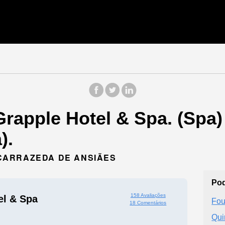
Grapple Hotel & Spa. (Spa
).
0 CARRAZEDA DE ANSIÃES
Pod
158 Avaliações
el & Spa
Fou
18 Comentários
Qui