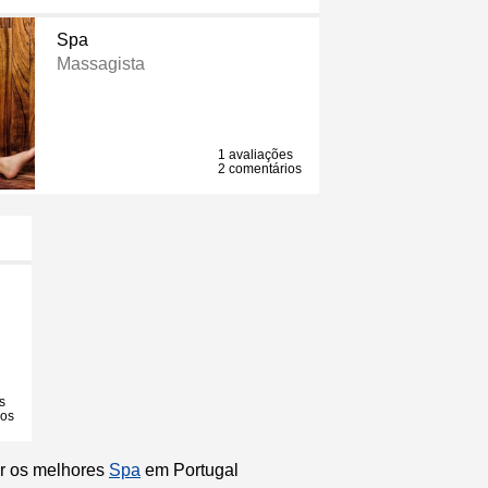
Spa
Massagista
1 avaliações
2 comentários
s
ios
ir os melhores
Spa
em Portugal