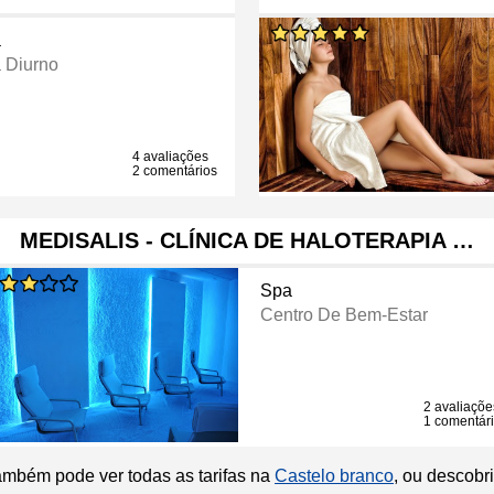
a
 Diurno
4 avaliações
2 comentários
MEDISALIS - CLÍNICA DE HALOTERAPIA …
Spa
Centro De Bem-Estar
2 avaliaçõe
1 comentár
ambém pode ver todas as tarifas na
Castelo branco
, ou descobr