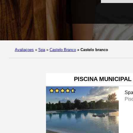
Avaliaçoes
»
Spa
»
Castelo Branco
»
Castelo branco
PISCINA MUNICIPAL
Sp
Pis