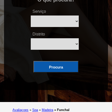
Serviço
Distrito
Procura
Avaliaçoes
»
Spa
»
Madeira
»
Funchal