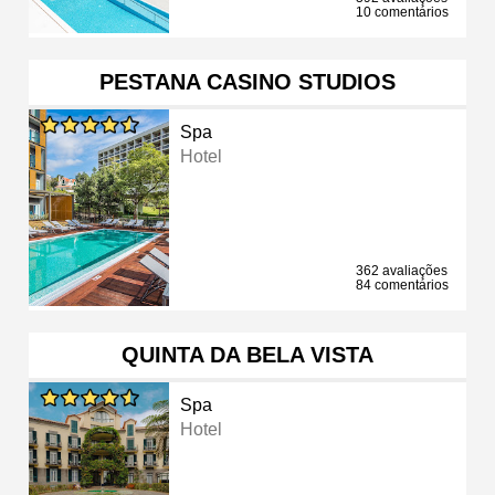
10 comentários
PESTANA CASINO STUDIOS
Spa
Hotel
362 avaliações
84 comentários
QUINTA DA BELA VISTA
Spa
Hotel