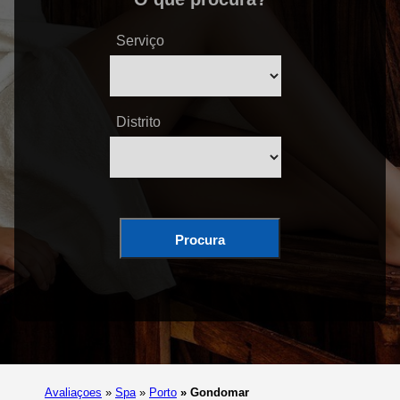
Serviço
Distrito
Procura
Avaliaçoes
»
Spa
»
Porto
»
Gondomar