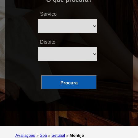
Serviço
Distrito
Procura
Avaliaçoes
»
Spa
»
Setúbal
»
Montijo