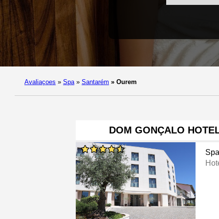
Avaliaçoes
»
Spa
»
Santarém
»
Ourem
DOM GONÇALO HOTEL 
Sp
Hot