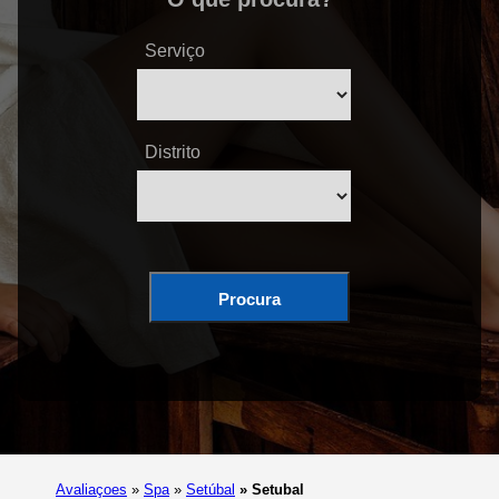
Serviço
Distrito
Procura
Avaliaçoes
»
Spa
»
Setúbal
»
Setubal