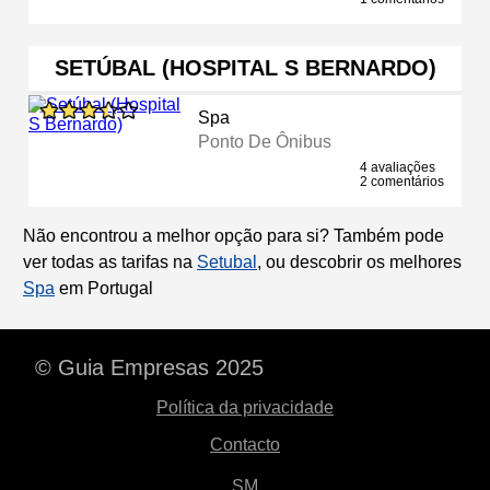
SETÚBAL (HOSPITAL S BERNARDO)
Spa
Ponto De Ônibus
4 avaliações
2 comentários
Não encontrou a melhor opção para si? Também pode
ver todas as tarifas na
Setubal
, ou descobrir os melhores
Spa
em Portugal
© Guia Empresas 2025
Política da privacidade
Contacto
SM