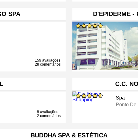
GO SPA
D'EPIDERME -
a
a
159 avaliações
28 comentários
L
C.C. N
Spa
Ponto De
9 avaliações
2 comentários
BUDDHA SPA & ESTÉTICA