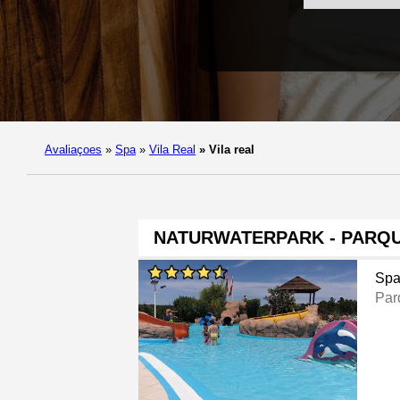
Avaliaçoes
»
Spa
»
Vila Real
»
Vila real
NATURWATERPARK - PARQU
Sp
Par