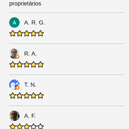
proprietários
A. R. G.
R. A.
T. N.
A. F.