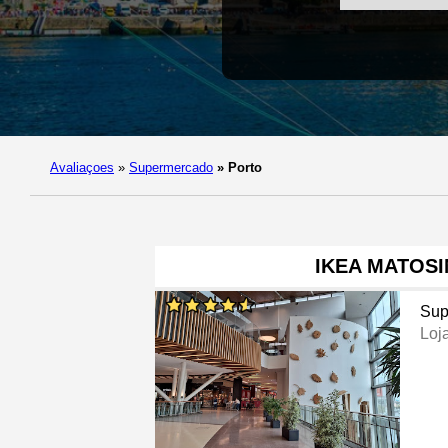
Avaliaçoes
»
Supermercado
»
Porto
IKEA MATOS
Sup
Loj