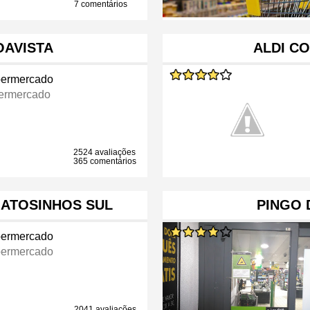
7 comentários
OAVISTA
ALDI CO
ermercado
ermercado
2524 avaliações
365 comentários
MATOSINHOS SUL
PINGO
ermercado
ermercado
2041 avaliações