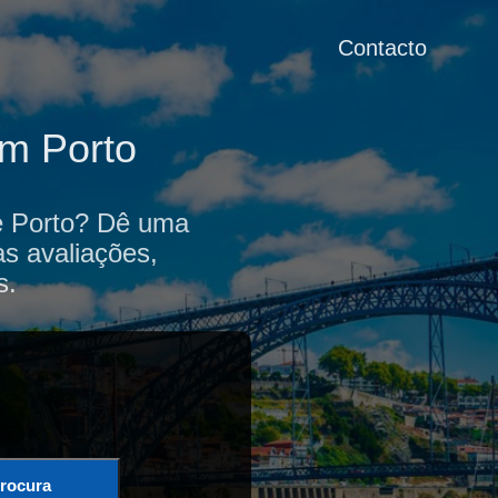
Contacto
m Porto
de Porto? Dê uma
as avaliações,
s.
rocura