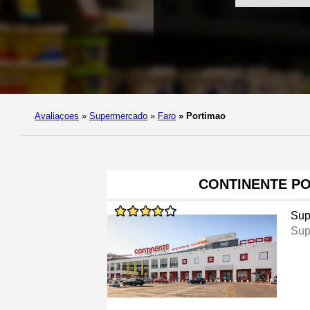
Avaliaçoes
»
Supermercado
»
Faro
»
Portimao
CONTINENTE P
Sup
Sup