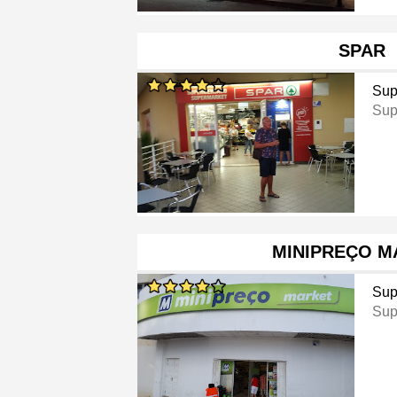
SPAR
Sup
Sup
MINIPREÇO M
Sup
Sup