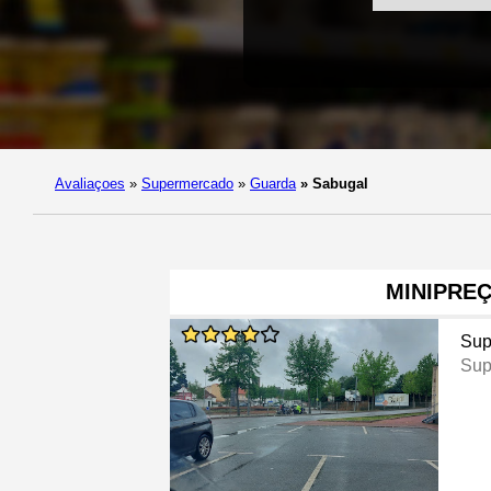
Avaliaçoes
»
Supermercado
»
Guarda
»
Sabugal
MINIPRE
Sup
Sup