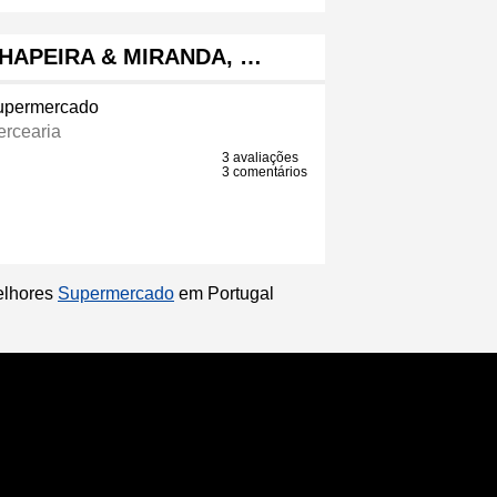
CHAPEIRA & MIRANDA, …
upermercado
ercearia
3 avaliações
3 comentários
melhores
Supermercado
em Portugal