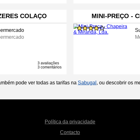
ZERES COLAÇO
MINI-PREÇO - 
ermercado
S
ermercado
M
3 avaliações
3 comentários
ambém pode ver todas as tarifas na
Sabugal
, ou descobrir os 
Política da privacidade
Contacto