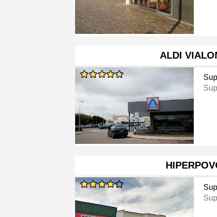
ALDI VIAL
Sup
Sup
HIPERPOV
Sup
Sup