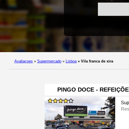
Avaliaçoes
»
Supermercado
»
Lisboa
»
Vila franca de xira
PINGO DOCE - REFEIÇÕE
Sup
Res