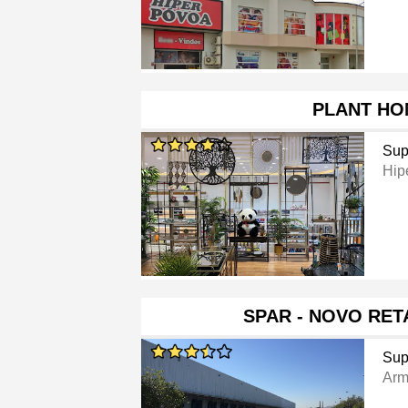
PLANT HO
Sup
Hip
SPAR - NOVO RET
Sup
Ar