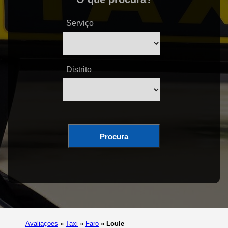
Serviço
Distrito
Procura
Avaliaçoes
»
Taxi
»
Faro
»
Loule